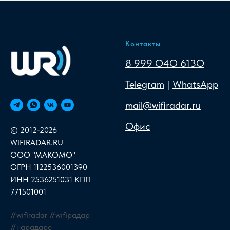
Контакты
8 999 O4O 613O
Telegram
|
WhatsApp
mail@wifiradar.ru
Офис
© 2012-2026
WIFIRADAR.RU
ООО "МАКОМО"
ОГРН 1122536001390
ИНН 2536251031 КПП
771501001
#wifiradar #wifiрадар
#нарадаре