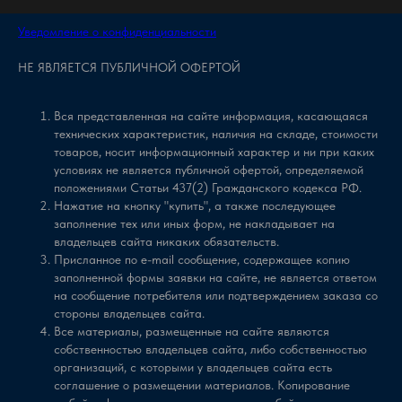
Уведомление о конфиденциальности
⚡Smart city - Город
НЕ ЯВЛЯЕТСЯ ПУБЛИЧНОЙ ОФЕРТОЙ
Электронная очередь в МФЦ
4
1:03
Вся представленная на сайте информация, касающаяся
Геленджик Арена
5
9:53
технических характеристик, наличия на складе, стоимости
товаров, носит информационный характер и ни при каких
условиях не является публичной офертой, определяемой
Воркаут как цифровой актив города
6
6:29
положениями Статьи 437(2) Гражданского кодекса РФ.
Нажатие на кнопку "купить", а также последующее
⚡Бизнес
заполнение тех или иных форм, не накладывает на
владельцев сайта никаких обязательств.
Присланное по e-mail сообщение, содержащее копию
influencer marketing - монетизация для блогеров
7
2:47
заполненной формы заявки на сайте, не является ответом
и брендов
на сообщение потребителя или подтверждением заказа со
стороны владельцев сайта.
Лейбл - Артист
8
10:36
Все материалы, размещенные на сайте являются
собственностью владельцев сайта, либо собственностью
организаций, с которыми у владельцев сайта есть
для ТРЦ и других точек offline-продаж
9
6:59
соглашение о размещении материалов. Копирование