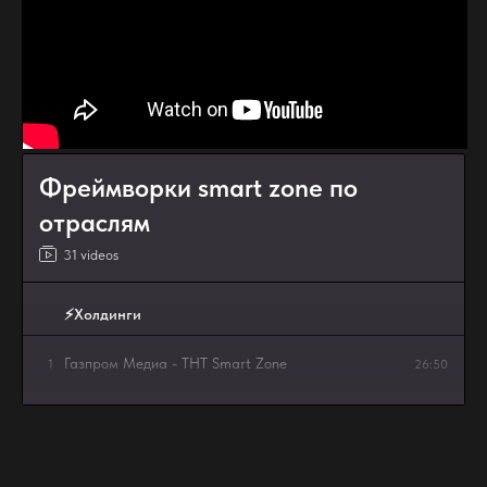
Фреймворки smart zone по
отраслям
31 videos
⚡Холдинги
Газпром Медиа - TНT Smart Zone
1
26:50
LO'REAL eng
2
2:08
Газпром - Банк + АЗС
3
15:57