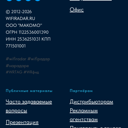
Офис
© 2012-2026
WIFIRADAR.RU
ООО "МАКОМО"
ОГРН 1122536001390
ИНН 2536251031 КПП
771501001
#wifiradar #wifiрадар
#нарадаре
#WRTAG #WRфид
Публичные материалы
Партнёрам
Часто задаваемые
Дистрибьюторам
вопросы
Рекламным
агентствам
Презентация
Пригласить в тендер