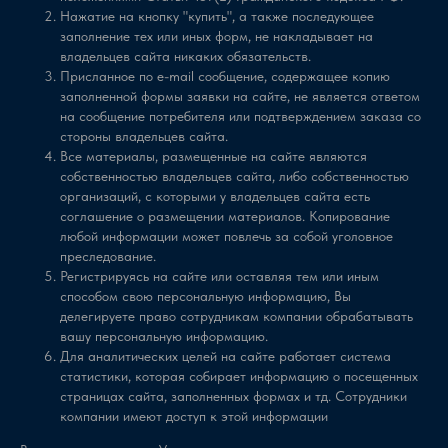
Нажатие на кнопку "купить", а также последующее
⚡Бизнес
заполнение тех или иных форм, не накладывает на
владельцев сайта никаких обязательств.
Присланное по e-mail сообщение, содержащее копию
influencer marketing - монетизация для блогеров
7
2:47
заполненной формы заявки на сайте, не является ответом
и брендов
на сообщение потребителя или подтверждением заказа со
стороны владельцев сайта.
Лейбл - Артист
8
10:36
Все материалы, размещенные на сайте являются
собственностью владельцев сайта, либо собственностью
организаций, с которыми у владельцев сайта есть
для ТРЦ и других точек offline-продаж
9
6:59
соглашение о размещении материалов. Копирование
любой информации может повлечь за собой уголовное
Автодилер
10
7:20
преследование.
Регистрируясь на сайте или оставляя тем или иным
способом свою персональную информацию, Вы
БАНК ДОМ.РФ
11
4:03
делегируете право сотрудникам компании обрабатывать
вашу персональную информацию.
Для аналитических целей на сайте работает система
⚡Спорт
статистики, которая собирает информацию о посещенных
страницах сайта, заполненных формах и тд. Сотрудники
Фитнес
12
8:03
компании имеют доступ к этой информации