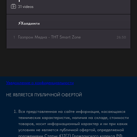
31 videos
⚡Холдинги
Газпром Медиа - TНT Smart Zone
1
26:50
LO'REAL eng
2
2:08
Газпром - Банк + АЗС
3
15:57
Уведомление о конфиденциальности
⚡Smart city - Город
НЕ ЯВЛЯЕТСЯ ПУБЛИЧНОЙ ОФЕРТОЙ
Электронная очередь в МФЦ
4
1:03
Вся представленная на сайте информация, касающаяся
Геленджик Арена
5
9:53
технических характеристик, наличия на складе, стоимости
товаров, носит информационный характер и ни при каких
условиях не является публичной офертой, определяемой
Воркаут как цифровой актив города
6
6:29
положениями Статьи 437(2) Гражданского кодекса РФ.